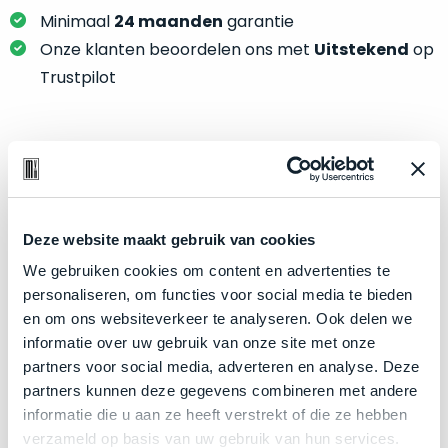
je
je
Minimaal
24 maanden
garantie
nou
slim,
precies
Onze klanten beoordelen ons met
Uitstekend
op
zonder
nodig?
Trustpilot
concessies
te
We
doen
hebben
aan
inmiddels
Product specificaties
kwaliteit.
zoveel
verschillende
Model
MacBook Air 13"
Hier
klanten
Deze website maakt gebruik van cookies
Modeljaar
2020
lees
voorzien
We gebruiken cookies om content en advertenties te
je
Kleur
Gold
van
personaliseren, om functies voor social media te bieden
welke
een
Processor
1.1GHz dual-core Intel Core i5
en om ons websiteverkeer te analyseren. Ook delen we
conditiebeschrijvingen
MacBook
informatie over uw gebruik van onze site met onze
Opslag
1TB SSD
wij
dat
partners voor social media, adverteren en analyse. Deze
bij
Touch Bar
Nee
we
partners kunnen deze gegevens combineren met andere
onze
weten
RAM
8GB
informatie die u aan ze heeft verstrekt of die ze hebben
producten
voor
verzameld op basis van uw gebruik van hun services.
Grafische kaart
Intel Iris Plus Graphics
gebruiken.