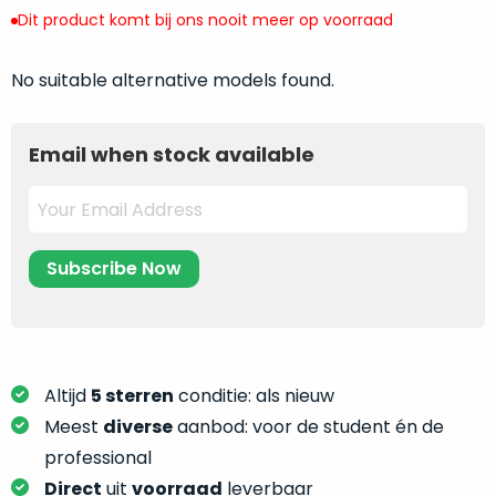
return
”
de
Dit product komt bij ons nooit meer op voorraad
als
juiste
“ongebruikt,
MacBook
No suitable alternative models found.
doos
te
eenmalig
kiezen.
geopend
”
Zeker
Email when stock available
zijn
wanneer
varianten
je
van
eigenlijk
onze
niet
“
als
precies
nieuw
”-
weet
selectie:
waar
volledige
je
nieuwstaat,
moet
Altijd
5 sterren
conditie: als nieuw
scherpe
beginnen.
Meest
diverse
aanbod: voor de student én de
prijs.
Wat
professional
Zo
heb
bespaar
Direct
uit
voorraad
leverbaar