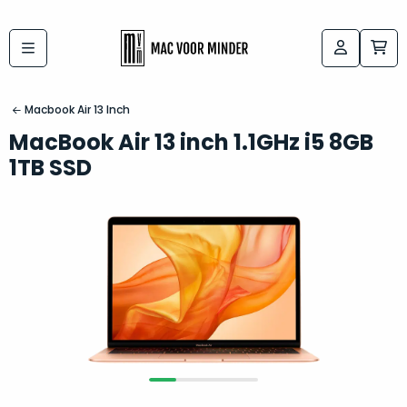
Bij
Labels:
macvoorminder.nl
kies
koop
Macbook Air 13 Inch
de
je
MacBook Air 13 inch 1.1GHz i5 8GB
altijd
Mac
1TB SSD
in
die
5-
bij
sterren
“
als
jou
nieuw
”
past
conditie
–
Het
gegarandeerd.
kan
Zowel
lastig
de
zijn
“
customer
om