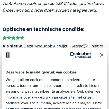
welk
Toebehoren zoals originele USB C lader, gratis sleeve
gebruiksdoel
(hoes) en microvezel doek worden meegeleverd.
een
Mac
geschikt
Optische en technische conditie:
is.
Op
Als
Als nieuw.
Deze MacBook Air wijkt –
letterlijk
– niet af
basis
nieuw
van nieuw. Zowel optisch als technisch niet van nieuw
van
–
te onderscheiden.
echte
klantervaringen
tref
nauwelijks
je
gebruikt,
hier
Klik hier
voor meer informatie over de ster vermelding
Deze website maakt gebruik van cookies
maximaal
onze
bij producten
We gebruiken cookies om content en advertenties te
voordeel.
labels.
personaliseren, om functies voor social media te bieden
en om ons websiteverkeer te analyseren. Ook delen we
Dit
Onze
Zakelijk kopen? BTW is aftrekbaar!
informatie over uw gebruik van onze site met onze
product
favoriet
partners voor social media, adverteren en analyse. Deze
is
De prijs is inclusief 21% BTW.
partners kunnen deze gegevens combineren met andere