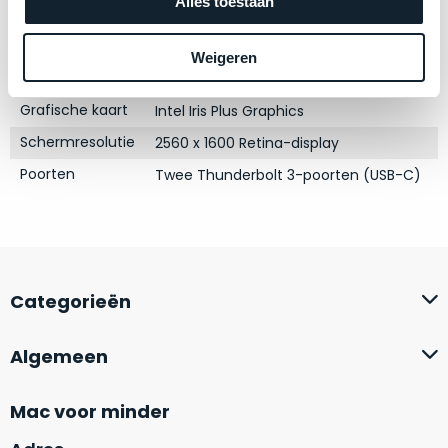
Alles toestaan
zich
optisch
Opslag
256GB SSD
heeft
als
Touch Bar
Nee
bewezen
technisch
Weigeren
en
RAM
16GB
niet
waar
van
Grafische kaart
Intel Iris Plus Graphics
–
nieuw
Schermresolutie
2560 x 1600 Retina-display
wij
te
–
Poorten
Twee Thunderbolt 3-poorten (USB-C)
onderscheiden.
er
veel
Betreft
van
een
hebben
nagenoeg
verkocht.
ongebruikt
Categorieën
apparaat.
Je
kan
Grondig
Algemeen
er
gecontroleerd:
vrijwel
Door
Mac voor minder
ons
niet
geïnspecteerd
de