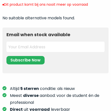
return
”
de
Dit product komt bij ons nooit meer op voorraad
als
juiste
“ongebruikt,
MacBook
No suitable alternative models found.
doos
te
eenmalig
kiezen.
geopend
”
Zeker
Email when stock available
zijn
wanneer
varianten
je
van
eigenlijk
onze
niet
“
als
precies
nieuw
”-
weet
selectie:
waar
volledige
je
nieuwstaat,
moet
Altijd
5 sterren
conditie: als nieuw
scherpe
beginnen.
Meest
diverse
aanbod: voor de student én de
prijs.
Wat
professional
Zo
heb
bespaar
Direct
uit
voorraad
leverbaar