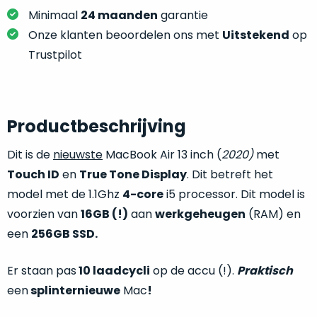
je
je
Minimaal
24 maanden
garantie
nou
slim,
precies
Onze klanten beoordelen ons met
Uitstekend
op
zonder
nodig?
Trustpilot
concessies
te
We
doen
hebben
aan
inmiddels
Productbeschrijving
kwaliteit.
zoveel
verschillende
Dit is de
nieuwste
MacBook Air 13 inch (
2020)
met
Hier
klanten
Touch ID
en
True Tone Display
. Dit betreft het
lees
voorzien
model met de 1.1Ghz
4-core
i5 processor. Dit model is
je
van
voorzien van
16GB (!)
aan
werkgeheugen
(RAM) en
welke
een
conditiebeschrijvingen
een
256GB SSD.
MacBook
wij
dat
bij
Er staan pas
10 laadcycli
op de accu (!).
Praktisch
we
onze
weten
een
splinternieuwe
Mac
!
producten
voor
gebruiken.