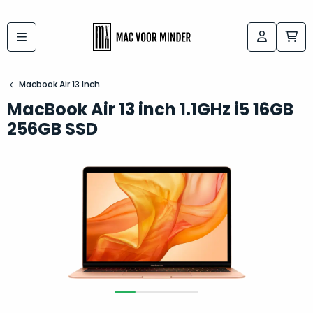
Bij
Labels:
macvoorminder.nl
kies
koop
Macbook Air 13 Inch
de
je
MacBook Air 13 inch 1.1GHz i5 16GB
altijd
Mac
256GB SSD
in
die
5-
bij
sterren
“
als
jou
nieuw
”
past
conditie
–
Het
gegarandeerd.
kan
Zowel
lastig
de
zijn
“
customer
om