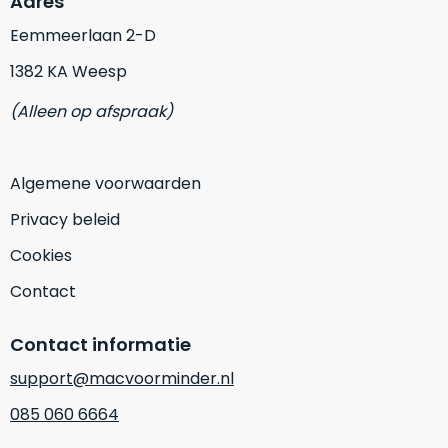
Adres
op
mist
perfecte
Eemmeerlaan 2-D
mee
staat.
in
1382 KA Weesp
Profiteer
gaan.
van
(Alleen op afspraak)
een
Ze
scherpe
zijn
prijs
–
Algemene voorwaarden
voor
in
een
Privacy beleid
hun
product
categorie
Cookies
dat
–
praktisch
Contact
gewoon
nieuw
is.
een
Contact informatie
rocksolid
Minimaal
optie
.
24
support@macvoorminder.nl
Een
maanden
085 060 6664
garantie
voorbeeld
bij
hiervan