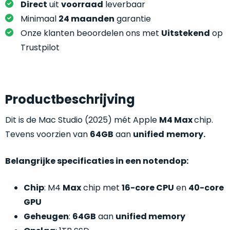
je
Direct
uit
voorraad
leverbaar
je
nou
Minimaal
24 maanden
garantie
slim,
precies
zonder
Onze klanten beoordelen ons met
Uitstekend
op
nodig?
concessies
Trustpilot
te
We
doen
hebben
aan
inmiddels
kwaliteit.
Productbeschrijving
zoveel
verschillende
Hier
Dit is de Mac Studio (2025) mét Apple
M4 Max
chip.
klanten
lees
Tevens voorzien van
64GB
aan
unified
memory.
voorzien
je
van
welke
een
Belangrijke specificaties in een notendop:
conditiebeschrijvingen
MacBook
wij
dat
Chip
: M4
Max
chip met
16-core CPU
en
40-core
bij
we
GPU
onze
weten
Geheugen
:
64GB
aan
unified memory
producten
voor
gebruiken.