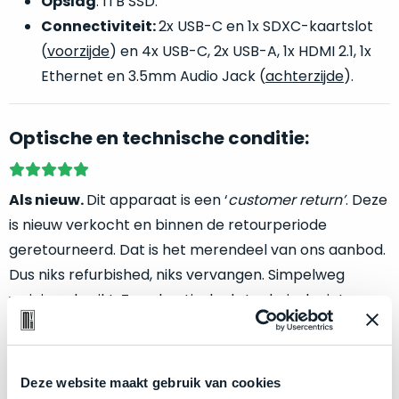
Opslag
: 1TB SSD.
welk
Connectiviteit:
2x USB-C en 1x SDXC-kaartslot
gebruiksdoel
een
(
voorzijde
) en 4x USB-C, 2x USB-A, 1x HDMI 2.1, 1x
Mac
Ethernet en 3.5mm Audio Jack (
achterzijde
).
geschikt
is.
Optische en technische conditie:
Op
Als
basis
nieuw
Als nieuw.
Dit apparaat is een ‘
customer return’
. Deze
van
–
echte
klantervaringen
tref
is nieuw verkocht en binnen de retourperiode
nauwelijks
je
geretourneerd. Dat is het merendeel van ons aanbod.
gebruikt,
hier
maximaal
Dus niks refurbished, niks vervangen. Simpelweg
onze
voordeel.
weinig gebruikt. Zowel optisch als technisch niet van
labels.
nieuw te onderscheiden.
Dit
Onze
product
Betreft een
nagenoeg
ongebruikt apparaat.
favoriet
is
Deze website maakt gebruik van cookies
Minimaal 24 maanden garantie bij Mac voor