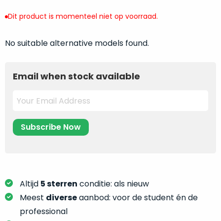
return
”
de
als
Dit product is momenteel niet op voorraad.
juiste
“ongebruikt,
MacBook
doos
No suitable alternative models found.
te
eenmalig
kiezen.
geopend
”
Zeker
zijn
Email when stock available
wanneer
varianten
je
van
eigenlijk
onze
niet
“
als
precies
nieuw
”-
weet
selectie:
waar
volledige
je
nieuwstaat,
moet
scherpe
Altijd
5 sterren
conditie: als nieuw
beginnen.
prijs.
Meest
diverse
aanbod: voor de student én de
Wat
Zo
heb
professional
bespaar