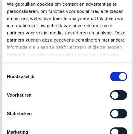
een
We gebruiken cookies om content en advertenties te
minder.
‘
customer
personaliseren, om functies voor social media te bieden
return’
.
Grondig gecontroleerd: Door ons geïnspecteerd
en om ons websiteverkeer te analyseren. Ook delen we
Dit
Kort
op perfecte staat.
informatie over uw gebruik van onze site met onze
model
uitgepakt
partners voor social media, adverteren en analyse. Deze
biedt
en
Klik hier
voor meer informatie over de ster vermelding
partners kunnen deze gegevens combineren met andere
het
binnen
bij producten
informatie die u aan ze heeft verstrekt of die ze hebben
beste
de
verzameld op basis van uw gebruik van hun services.
‘
all-
retourperiode
round’
teruggestuurd.
Zakelijk kopen? BTW is aftrekbaar!
pakket
Toestemmingsselectie
Dus
Noodzakelijk
binnen
De prijs is inclusief 21% BTW.
niks
de
refurbished,
categorie.
niks
Voorkeuren
Het
vervangen.
is
Simpelweg
een
Statistieken
weinig
Mac
gebruikt.
die
Zowel
Marketing