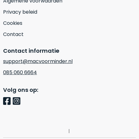
Algemene voorwaarden
Mac
is
voor
Privacy beleid
de
MacBook
minder.
Pro
Cookies
16
Contact
inch
van
Contact informatie
€1.649,00
.
Perfect
support@macvoorminder.nl
voor
085 060 6664
grafisch
Als
werk
nieuw
zoals
Volg ons op:
–
foto-
Ongebruikt,
én
doos
videobewerking.
éénmalig
IJzersterke
geopend.
prestaties
voor
Dit