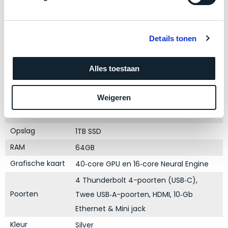
zich
optisch
heeft
als
bewezen
technisch
en
Details tonen
niet
waar
van
Product specificaties
–
nieuw
Alles toestaan
wij
te
Model
Mac Studio
–
onderscheiden.
Weigeren
Modeljaar
2025
er
veel
Processor
Betreft
M4 Max met 16 core CPU
van
een
Opslag
1TB SSD
hebben
nagenoeg
RAM
64GB
verkocht.
ongebruikt
apparaat.
Je
Grafische kaart
40‑core GPU en 16‑core Neural Engine
kan
Grondig
4 Thunderbolt 4-poorten (USB‑C),
er
gecontroleerd:
Poorten
Twee USB‑A-poorten, HDMI, 10‑Gb
vrijwel
Door
ons
Ethernet & Mini jack
niet
geïnspecteerd
de
Kleur
Silver