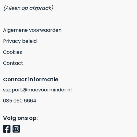
op
mist
(Alleen op afspraak)
perfecte
mee
staat.
in
Profiteer
gaan.
Algemene voorwaarden
van
een
Ze
Privacy beleid
scherpe
zijn
prijs
Cookies
–
voor
in
Contact
een
hun
product
categorie
dat
Contact informatie
–
praktisch
support@macvoorminder.nl
gewoon
nieuw
is.
een
085 060 6664
rocksolid
Minimaal
optie
.
24
Volg ons op:
Een
maanden
garantie
voorbeeld
bij
hiervan