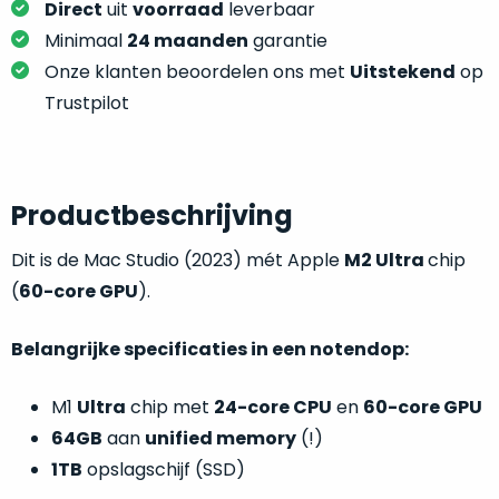
je
Direct
uit
voorraad
leverbaar
je
nou
Minimaal
24 maanden
garantie
slim,
precies
zonder
Onze klanten beoordelen ons met
Uitstekend
op
nodig?
concessies
Trustpilot
te
We
doen
hebben
aan
inmiddels
kwaliteit.
Productbeschrijving
zoveel
verschillende
Hier
Dit is de Mac Studio (2023) mét Apple
M2 Ultra
chip
klanten
lees
(
60-core GPU
).
voorzien
je
van
welke
een
Belangrijke specificaties in een notendop:
conditiebeschrijvingen
MacBook
wij
dat
M1
Ultra
chip met
24-core CPU
en
60-core GPU
bij
we
64GB
aan
unified memory
(!)
onze
weten
1TB
opslagschijf (SSD)
producten
voor
gebruiken.