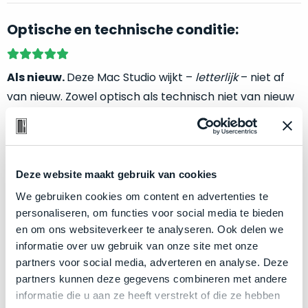
welk
gebruiksdoel
Optische en technische conditie:
een
Mac
geschikt
Als nieuw.
Deze Mac Studio wijkt –
letterlijk
– niet af
is.
van nieuw. Zowel optisch als technisch niet van nieuw
te onderscheiden. Compleet inclusief originele doos.
Op
Als
basis
nieuw
Klik hier
voor meer informatie over de ster vermelding
van
–
bij producten
echte
klantervaringen
tref
Deze website maakt gebruik van cookies
nauwelijks
je
gebruikt,
We gebruiken cookies om content en advertenties te
hier
maximaal
personaliseren, om functies voor social media te bieden
onze
Zakelijk kopen? BTW is aftrekbaar!
voordeel.
en om ons websiteverkeer te analyseren. Ook delen we
labels.
informatie over uw gebruik van onze site met onze
De prijs is inclusief 21% BTW.
Dit
partners voor social media, adverteren en analyse. Deze
Onze
product
partners kunnen deze gegevens combineren met andere
favoriet
is
informatie die u aan ze heeft verstrekt of die ze hebben