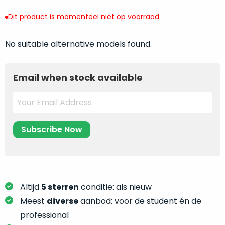
return
”
de
als
Dit product is momenteel niet op voorraad.
juiste
“ongebruikt,
MacBook
doos
No suitable alternative models found.
te
eenmalig
kiezen.
geopend
”
Zeker
zijn
Email when stock available
wanneer
varianten
je
van
eigenlijk
onze
niet
“
als
precies
nieuw
”-
weet
selectie:
waar
volledige
je
nieuwstaat,
moet
scherpe
Altijd
5 sterren
conditie: als nieuw
beginnen.
prijs.
Meest
diverse
aanbod: voor de student én de
Wat
Zo
heb
professional
bespaar