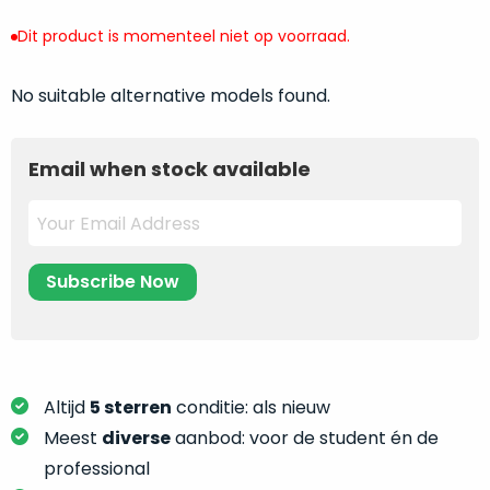
return
”
de
als
Dit product is momenteel niet op voorraad.
juiste
“ongebruikt,
MacBook
doos
No suitable alternative models found.
te
eenmalig
kiezen.
geopend
”
Zeker
zijn
Email when stock available
wanneer
varianten
je
van
eigenlijk
onze
niet
“
als
precies
nieuw
”-
weet
selectie:
waar
volledige
je
nieuwstaat,
moet
scherpe
Altijd
5 sterren
conditie: als nieuw
beginnen.
prijs.
Meest
diverse
aanbod: voor de student én de
Wat
Zo
heb
professional
bespaar