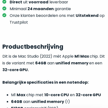
je
Direct
uit
voorraad
leverbaar
je
nou
Minimaal
24 maanden
garantie
slim,
precies
zonder
Onze klanten beoordelen ons met
Uitstekend
op
nodig?
concessies
Trustpilot
te
We
doen
hebben
aan
inmiddels
kwaliteit.
Productbeschrijving
zoveel
verschillende
Hier
Dit is de Mac Studio (2022) mét Apple
M1 Max
chip. Dit
klanten
lees
is de variant met
64GB
aan
unified
memory
en een
voorzien
je
van
32-core GPU.
welke
een
conditiebeschrijvingen
MacBook
Belangrijke specificaties in een notendop:
wij
dat
bij
we
M1
Max
chip met
10-core CPU
en
32-core GPU
onze
weten
64GB
aan
unified memory
(!)
producten
voor
gebruiken.