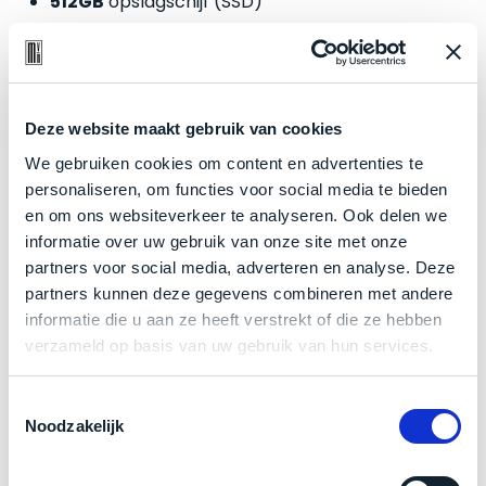
512GB
opslagschijf (SSD)
welk
gebruiksdoel
een
Mac
Zakelijk kopen? BTW is aftrekbaar!
geschikt
Deze website maakt gebruik van cookies
De prijs is inclusief 21% BTW.
is.
We gebruiken cookies om content en advertenties te
personaliseren, om functies voor social media te bieden
Op
Als
en om ons websiteverkeer te analyseren. Ook delen we
basis
nieuw
informatie over uw gebruik van onze site met onze
van
–
partners voor social media, adverteren en analyse. Deze
echte
klantervaringen
tref
nauwelijks
partners kunnen deze gegevens combineren met andere
je
gebruikt,
informatie die u aan ze heeft verstrekt of die ze hebben
hier
maximaal
verzameld op basis van uw gebruik van hun services.
onze
voordeel.
labels.
Toestemmingsselectie
Dit
Onze
Noodzakelijk
product
Product specificaties
favoriet
is