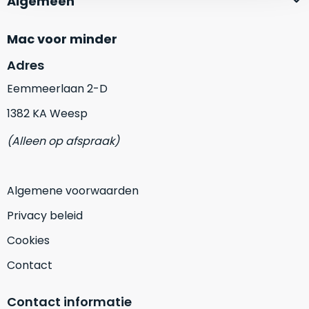
Algemeen
zich
optisch
heeft
als
bewezen
Mac voor minder
technisch
en
niet
Adres
waar
van
–
Eemmeerlaan 2-D
nieuw
wij
te
1382 KA Weesp
–
onderscheiden.
er
(Alleen op afspraak)
veel
Betreft
van
een
hebben
nagenoeg
Algemene voorwaarden
verkocht.
ongebruikt
Privacy beleid
apparaat.
Je
kan
Grondig
Cookies
er
gecontroleerd:
Contact
vrijwel
Door
ons
niet
geïnspecteerd
Contact informatie
de