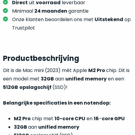
je
Direct
uit
voorraad
leverbaar
je
nou
Minimaal
24 maanden
garantie
slim,
precies
zonder
Onze klanten beoordelen ons met
Uitstekend
op
nodig?
concessies
Trustpilot
te
We
doen
hebben
aan
inmiddels
kwaliteit.
Productbeschrijving
zoveel
verschillende
Hier
Dit is de Mac mini (2023) mét Apple
M2 Pro
chip. Dit is
klanten
lees
een model met
32GB
aan
unified
memory
en een
voorzien
je
van
512GB
opslagschijf
(SSD)!
welke
een
conditiebeschrijvingen
MacBook
Belangrijke specificaties in een notendop:
wij
dat
bij
we
M2 Pro
chip met
10-core CPU
en
16
–
core GPU
onze
weten
32GB
aan
unified memory
producten
voor
gebruiken.