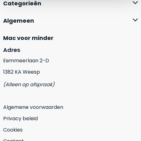
zich
Categorieën
optisch
heeft
als
bewezen
technisch
Algemeen
en
niet
waar
van
Mac voor minder
–
nieuw
wij
te
Adres
–
onderscheiden.
Eemmeerlaan 2-D
er
veel
Betreft
1382 KA Weesp
van
een
(Alleen op afspraak)
hebben
nagenoeg
verkocht.
ongebruikt
apparaat.
Je
Algemene voorwaarden
kan
Grondig
er
gecontroleerd:
Privacy beleid
vrijwel
Door
ons
Cookies
niet
geïnspecteerd
de