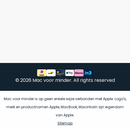
Mac
is
voor
de
MacBook
minder.
Pro
16
inch
van
€1.649,00
.
Perfect
voor
grafisch
Als
werk
nieuw
© 2026 Mac voor minder. All rights reserved
zoals
–
foto-
Ongebruikt,
én
doos
Mac voor minder is op geen enkele wijze verbonden met Apple. Logo's,
videobewerking.
éénmalig
merk en productnamen Apple, MacBook, Macintosh zijn eigendom
IJzersterke
geopend.
van Apple.
prestaties
Sitemap
voor
Dit