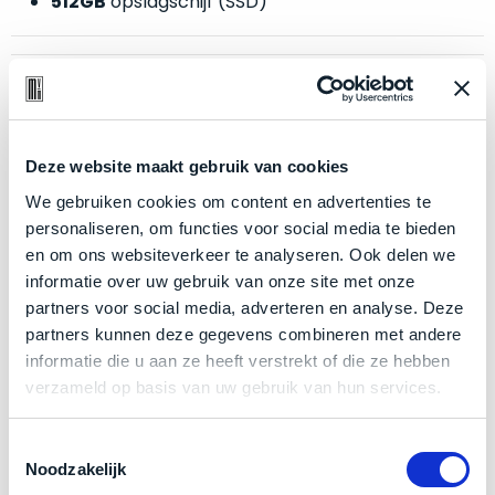
512GB
opslagschijf (SSD)
welk
gebruiksdoel
een
Mac
Zakelijk kopen? BTW is aftrekbaar!
geschikt
De prijs is inclusief 21% BTW.
is.
Deze website maakt gebruik van cookies
Op
We gebruiken cookies om content en advertenties te
Als
basis
personaliseren, om functies voor social media te bieden
nieuw
van
en om ons websiteverkeer te analyseren. Ook delen we
–
echte
klantervaringen
tref
informatie over uw gebruik van onze site met onze
nauwelijks
je
partners voor social media, adverteren en analyse. Deze
gebruikt,
hier
partners kunnen deze gegevens combineren met andere
maximaal
onze
informatie die u aan ze heeft verstrekt of die ze hebben
voordeel.
labels.
verzameld op basis van uw gebruik van hun services.
Dit
Onze
product
Toestemmingsselectie
Product specificaties
favoriet
Noodzakelijk
is