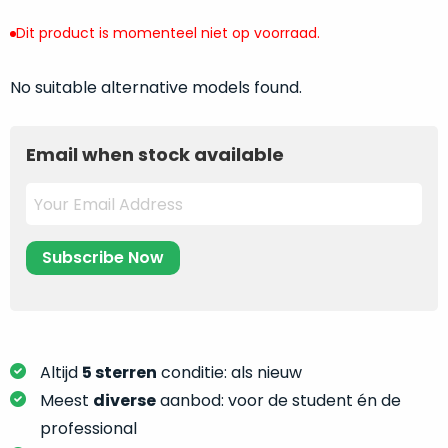
return
”
de
als
Dit product is momenteel niet op voorraad.
juiste
“ongebruikt,
MacBook
doos
No suitable alternative models found.
te
eenmalig
kiezen.
geopend
”
Zeker
zijn
Email when stock available
wanneer
varianten
je
van
eigenlijk
onze
niet
“
als
precies
nieuw
”-
weet
selectie:
waar
volledige
je
nieuwstaat,
moet
scherpe
Altijd
5 sterren
conditie: als nieuw
beginnen.
prijs.
Meest
diverse
aanbod: voor de student én de
Wat
Zo
heb
professional
bespaar