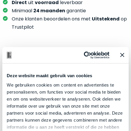
je
Direct
uit
voorraad
leverbaar
je
nou
Minimaal
24 maanden
garantie
slim,
precies
zonder
Onze klanten beoordelen ons met
Uitstekend
op
nodig?
concessies
Trustpilot
te
We
doen
hebben
aan
inmiddels
kwaliteit.
Product specificaties
zoveel
verschillende
Hier
Model
Mac mini
klanten
lees
Deze website maakt gebruik van cookies
voorzien
Modeljaar
2023
je
van
We gebruiken cookies om content en advertenties te
Kleur
Silver
welke
een
personaliseren, om functies voor social media te bieden
conditiebeschrijvingen
Processor
M2 Pro met 12‑core CPU
MacBook
en om ons websiteverkeer te analyseren. Ook delen we
wij
dat
Opslag
informatie over uw gebruik van onze site met onze
4TB SSD
bij
we
partners voor social media, adverteren en analyse. Deze
Touch Bar
Nee
onze
weten
partners kunnen deze gegevens combineren met andere
producten
RAM
32GB
voor
informatie die u aan ze heeft verstrekt of die ze hebben
gebruiken.