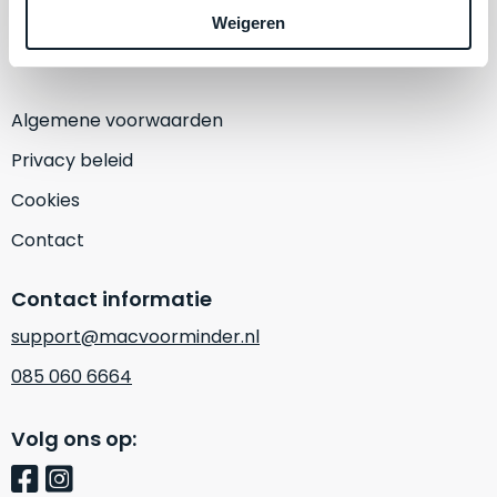
een
Weigeren
‘
customer
(Alleen op afspraak)
return’
.
Dit
Kort
model
uitgepakt
Algemene voorwaarden
biedt
en
het
Privacy beleid
binnen
beste
de
Cookies
‘
all-
retourperiode
round’
Contact
teruggestuurd.
pakket
Dus
binnen
niks
Contact informatie
de
refurbished,
support@macvoorminder.nl
categorie.
niks
Het
085 060 6664
vervangen.
is
Simpelweg
een
weinig
Volg ons op:
Mac
gebruikt.
die
Zowel