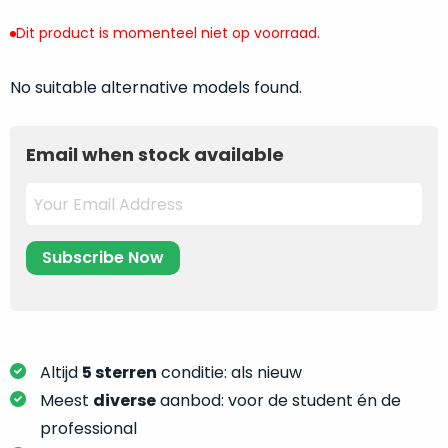
return
”
de
als
Dit product is momenteel niet op voorraad.
juiste
“ongebruikt,
MacBook
doos
No suitable alternative models found.
te
eenmalig
kiezen.
geopend
”
Zeker
zijn
Email when stock available
wanneer
varianten
je
van
eigenlijk
onze
niet
“
als
precies
nieuw
”-
weet
selectie:
waar
volledige
je
nieuwstaat,
moet
scherpe
Altijd
5 sterren
conditie: als nieuw
beginnen.
prijs.
Meest
diverse
aanbod: voor de student én de
Wat
Zo
heb
professional
bespaar