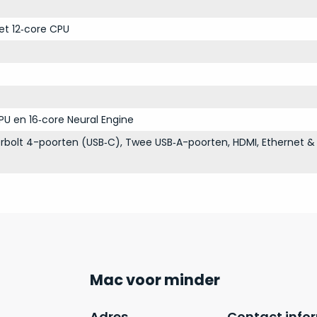
et 12‑core CPU
PU en 16‑core Neural Engine
bolt 4-poorten (USB‑C), Twee USB‑A-poorten, HDMI, Ethernet & 
Mac voor minder
Adres
Contact info