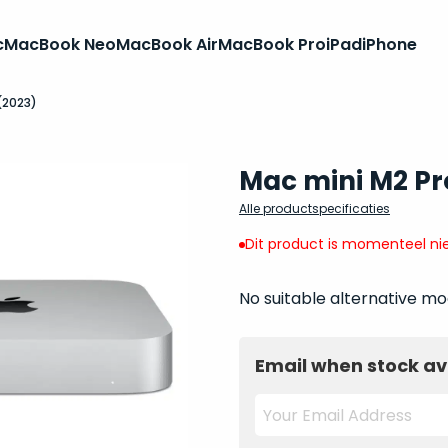
c
MacBook Neo
MacBook Air
MacBook Pro
iPad
iPhone
(2023)
Mac mini M2 Pr
Alle productspecificaties
Dit product is momenteel nie
No suitable alternative mo
Email when stock av