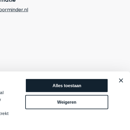
orminder.nl
Alles toestaan
al
w
Weigeren
trekt