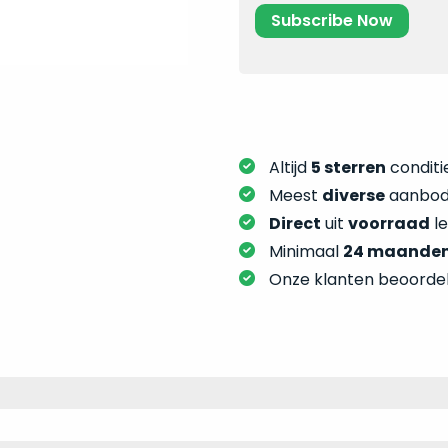
Altijd
5 sterren
conditie
Meest
diverse
aanbod:
Direct
uit
voorraad
l
Minimaal
24 maande
Onze klanten beoorde