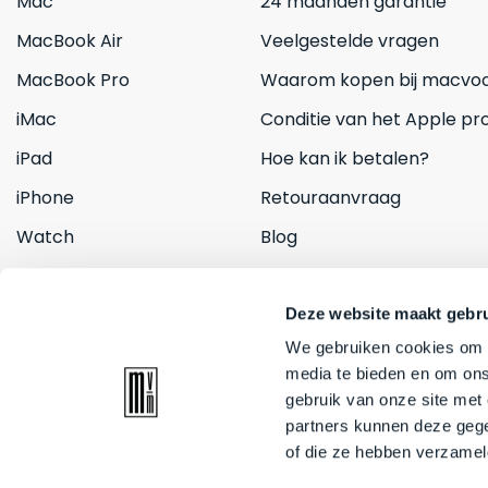
Mac
24 maanden garantie
MacBook Air
Veelgestelde vragen
MacBook Pro
Waarom kopen bij macvoo
iMac
Conditie van het Apple pr
iPad
Hoe kan ik betalen?
iPhone
Retouraanvraag
Watch
Blog
Inruilen
Contact
Deze website maakt gebru
We gebruiken cookies om c
media te bieden en om ons
gebruik van onze site met
partners kunnen deze gege
of die ze hebben verzamel
© 2026 Mac voor minder. All rights reserved