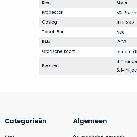
Kleur
Silver
Processor
M2 Pro m
Opslag
4TB SSD
Touch Bar
Nee
RAM
16GB
Grafische kaart
19‑core G
4 Thunder
Poorten
& Mini ja
Categorieën
Algemeen