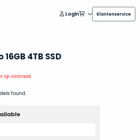
Login
Klantenservice
o 16GB 4TB SSD
t op voorraad.
dels found.
ailable