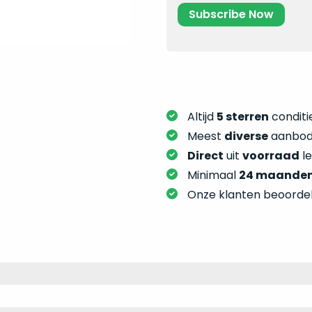
Altijd
5 sterren
conditie
Meest
diverse
aanbod:
Direct
uit
voorraad
l
Minimaal
24 maande
Onze klanten beoorde