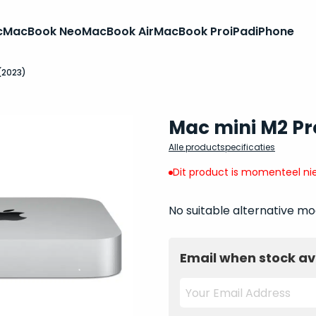
c
MacBook Neo
MacBook Air
MacBook Pro
iPad
iPhone
(2023)
Mac mini M2 Pr
Alle productspecificaties
Dit product is momenteel nie
No suitable alternative mo
Email when stock av