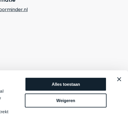
orminder.nl
Alles toestaan
al
w
Weigeren
trekt