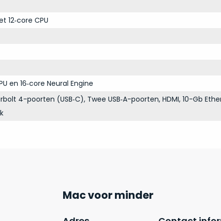
et 12‑core CPU
PU en 16‑core Neural Engine
bolt 4-poorten (USB‑C), Twee USB‑A-poorten, HDMI, 10-Gb Ethe
ck
Mac voor minder
Adres
Contact info