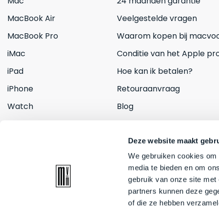
Mac
24 maanden garantie
MacBook Air
Veelgestelde vragen
MacBook Pro
Waarom kopen bij macvoo
iMac
Conditie van het Apple pr
iPad
Hoe kan ik betalen?
iPhone
Retouraanvraag
Watch
Blog
Inruilen
Contact
Deze website maakt gebru
We gebruiken cookies om c
media te bieden en om ons
gebruik van onze site met
partners kunnen deze gege
of die ze hebben verzamel
© 2026 Mac voor minder. All rights reserved