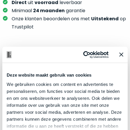
je
Direct
uit
voorraad
leverbaar
je
nou
Minimaal
24 maanden
garantie
slim,
precies
zonder
Onze klanten beoordelen ons met
Uitstekend
op
nodig?
concessies
Trustpilot
te
We
doen
hebben
aan
inmiddels
kwaliteit.
Product specificaties
zoveel
verschillende
Hier
Model
Mac mini
klanten
lees
Deze website maakt gebruik van cookies
voorzien
Modeljaar
2023
je
van
We gebruiken cookies om content en advertenties te
Kleur
Silver
welke
een
personaliseren, om functies voor social media te bieden
conditiebeschrijvingen
Processor
M2 Pro met 10‑core CPU
MacBook
en om ons websiteverkeer te analyseren. Ook delen we
wij
dat
Opslag
informatie over uw gebruik van onze site met onze
4TB SSD
bij
we
partners voor social media, adverteren en analyse. Deze
Touch Bar
Nee
onze
weten
partners kunnen deze gegevens combineren met andere
producten
RAM
16GB
voor
informatie die u aan ze heeft verstrekt of die ze hebben
gebruiken.