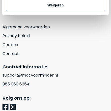
een
Weigeren
‘
customer
(Alleen op afspraak)
return’
.
Dit
Kort
model
uitgepakt
Algemene voorwaarden
biedt
en
het
Privacy beleid
binnen
beste
de
Cookies
‘
all-
retourperiode
round’
Contact
teruggestuurd.
pakket
Dus
binnen
niks
Contact informatie
de
refurbished,
support@macvoorminder.nl
categorie.
niks
Het
085 060 6664
vervangen.
is
Simpelweg
een
weinig
Volg ons op:
Mac
gebruikt.
die
Zowel