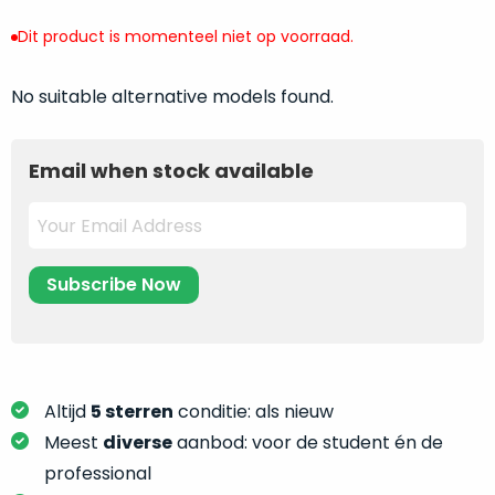
return
”
de
als
Dit product is momenteel niet op voorraad.
juiste
“ongebruikt,
MacBook
doos
No suitable alternative models found.
te
eenmalig
kiezen.
geopend
”
Zeker
zijn
Email when stock available
wanneer
varianten
je
van
eigenlijk
onze
niet
“
als
precies
nieuw
”-
weet
selectie:
waar
volledige
je
nieuwstaat,
moet
scherpe
Altijd
5 sterren
conditie: als nieuw
beginnen.
prijs.
Meest
diverse
aanbod: voor de student én de
Wat
Zo
heb
professional
bespaar