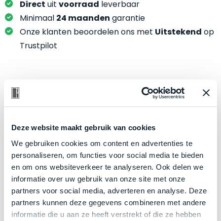
je
Direct
uit
voorraad
leverbaar
je
nou
Minimaal
24 maanden
garantie
slim,
precies
zonder
Onze klanten beoordelen ons met
Uitstekend
op
nodig?
concessies
Trustpilot
te
We
doen
hebben
aan
inmiddels
kwaliteit.
Product specificaties
zoveel
verschillende
Hier
Model
Mac mini
klanten
lees
Deze website maakt gebruik van cookies
voorzien
Modeljaar
2023
je
van
We gebruiken cookies om content en advertenties te
Kleur
Silver
welke
een
personaliseren, om functies voor social media te bieden
conditiebeschrijvingen
Processor
M2 Pro met 12‑core CPU
MacBook
en om ons websiteverkeer te analyseren. Ook delen we
wij
dat
Opslag
informatie over uw gebruik van onze site met onze
2TB SSD
bij
we
partners voor social media, adverteren en analyse. Deze
Touch Bar
Nee
onze
weten
partners kunnen deze gegevens combineren met andere
producten
RAM
16GB
voor
informatie die u aan ze heeft verstrekt of die ze hebben
gebruiken.