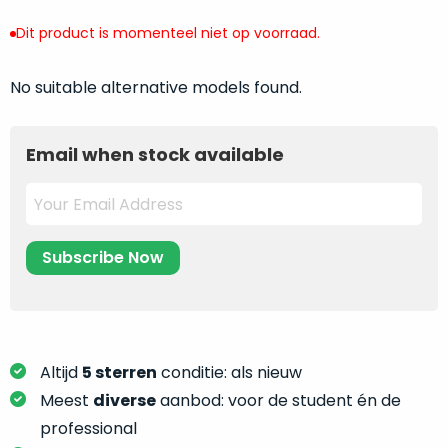
return
”
de
als
Dit product is momenteel niet op voorraad.
juiste
“ongebruikt,
MacBook
doos
No suitable alternative models found.
te
eenmalig
kiezen.
geopend
”
Zeker
zijn
Email when stock available
wanneer
varianten
je
van
eigenlijk
onze
niet
“
als
precies
nieuw
”-
weet
selectie:
waar
volledige
je
nieuwstaat,
moet
scherpe
Altijd
5 sterren
conditie: als nieuw
beginnen.
prijs.
Meest
diverse
aanbod: voor de student én de
Wat
Zo
heb
professional
bespaar