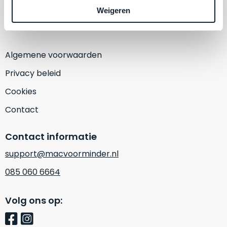
een
Weigeren
‘
customer
(Alleen op afspraak)
return’
.
Dit
Kort
model
uitgepakt
Algemene voorwaarden
biedt
en
het
Privacy beleid
binnen
beste
de
Cookies
‘
all-
retourperiode
round’
Contact
teruggestuurd.
pakket
Dus
binnen
niks
Contact informatie
de
refurbished,
support@macvoorminder.nl
categorie.
niks
Het
085 060 6664
vervangen.
is
Simpelweg
een
weinig
Volg ons op:
Mac
gebruikt.
die
Zowel