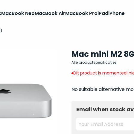
c
MacBook Neo
MacBook Air
MacBook Pro
iPad
iPhone
3)
Mac mini M2 8G
Alle productspecificaties
Dit product is momenteel nie
No suitable alternative mo
Email when stock av