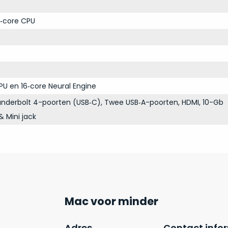
‑core CPU
PU en 16‑core Neural Engine
nderbolt 4-poorten (USB‑C), Twee USB‑A-poorten, HDMI, 10-Gb
& Mini jack
Mac voor minder
Adres
Contact info