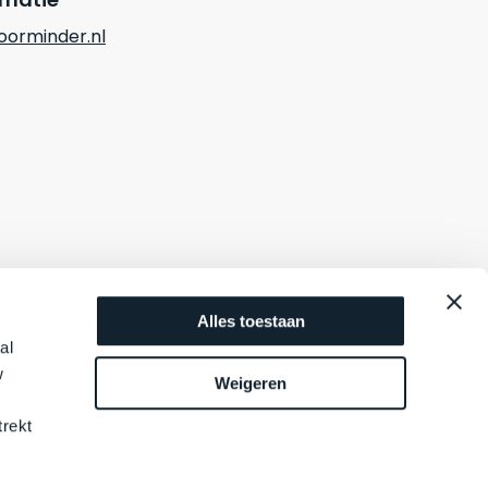
orminder.nl
Alles toestaan
al
w
Weigeren
trekt