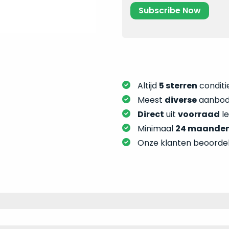
Altijd
5 sterren
conditie
Meest
diverse
aanbod:
Direct
uit
voorraad
l
Minimaal
24 maande
Onze klanten beoorde