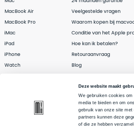
Mac
24 maanden garantie
MacBook Air
Veelgestelde vragen
MacBook Pro
Waarom kopen bij macvoo
iMac
Conditie van het Apple pr
iPad
Hoe kan ik betalen?
iPhone
Retouraanvraag
Watch
Blog
Inruilen
Contact
Deze website maakt gebru
We gebruiken cookies om c
media te bieden en om ons
gebruik van onze site met
partners kunnen deze gege
of die ze hebben verzamel
© 2026 Mac voor minder. All rights reserved