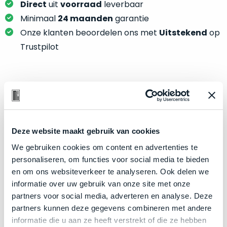
je
Direct
uit
voorraad
leverbaar
je
nou
Minimaal
24 maanden
garantie
slim,
precies
zonder
Onze klanten beoordelen ons met
Uitstekend
op
nodig?
concessies
Trustpilot
te
We
doen
hebben
aan
inmiddels
kwaliteit.
Product specificaties
zoveel
verschillende
Hier
Model
Mac mini
klanten
lees
Deze website maakt gebruik van cookies
voorzien
Modeljaar
2023
je
van
We gebruiken cookies om content en advertenties te
Kleur
Silver
welke
een
personaliseren, om functies voor social media te bieden
conditiebeschrijvingen
Processor
M2 met 8‑core CPU
MacBook
en om ons websiteverkeer te analyseren. Ook delen we
wij
dat
Opslag
informatie over uw gebruik van onze site met onze
2TB SSD
bij
we
partners voor social media, adverteren en analyse. Deze
Touch Bar
Nee
onze
weten
partners kunnen deze gegevens combineren met andere
producten
RAM
8GB
voor
informatie die u aan ze heeft verstrekt of die ze hebben
gebruiken.