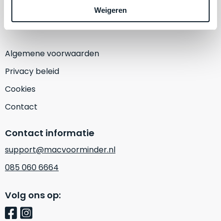
een
Weigeren
‘
customer
(Alleen op afspraak)
return’
.
Dit
Kort
model
uitgepakt
Algemene voorwaarden
biedt
en
het
Privacy beleid
binnen
beste
de
Cookies
‘
all-
retourperiode
round’
Contact
teruggestuurd.
pakket
Dus
binnen
niks
Contact informatie
de
refurbished,
support@macvoorminder.nl
categorie.
niks
Het
085 060 6664
vervangen.
is
Simpelweg
een
weinig
Volg ons op:
Mac
gebruikt.
die
Zowel