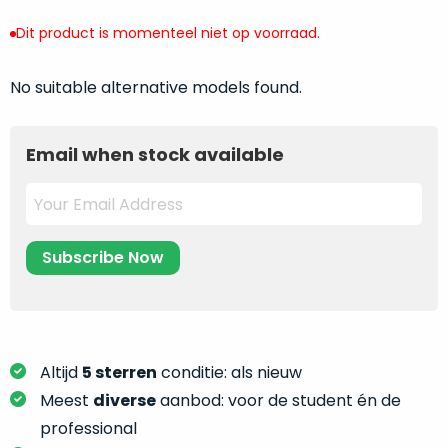
return
”
de
als
Dit product is momenteel niet op voorraad.
juiste
“ongebruikt,
MacBook
doos
No suitable alternative models found.
te
eenmalig
kiezen.
geopend
”
Zeker
zijn
Email when stock available
wanneer
varianten
je
van
eigenlijk
onze
niet
“
als
precies
nieuw
”-
weet
selectie:
waar
volledige
je
nieuwstaat,
moet
scherpe
Altijd
5 sterren
conditie: als nieuw
beginnen.
prijs.
Meest
diverse
aanbod: voor de student én de
Wat
Zo
heb
professional
bespaar