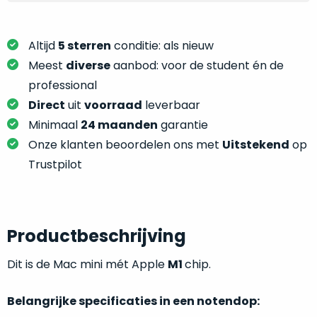
je
je
nou
slim,
precies
zonder
Altijd
5 sterren
conditie: als nieuw
nodig?
concessies
Meest
diverse
aanbod: voor de student én de
te
professional
We
doen
hebben
Direct
uit
voorraad
leverbaar
aan
inmiddels
Minimaal
24 maanden
garantie
kwaliteit.
zoveel
Onze klanten beoordelen ons met
Uitstekend
op
verschillende
Hier
Trustpilot
klanten
lees
voorzien
je
van
welke
een
conditiebeschrijvingen
Productbeschrijving
MacBook
wij
dat
Dit is de Mac mini mét Apple
M1
chip.
bij
we
onze
weten
producten
Belangrijke specificaties in een notendop:
voor
gebruiken.