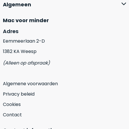
op
mist
Algemeen
perfecte
mee
staat.
in
Mac voor minder
Profiteer
gaan.
van
Adres
een
Ze
Eemmeerlaan 2-D
scherpe
zijn
prijs
1382 KA Weesp
–
voor
in
een
(Alleen op afspraak)
hun
product
categorie
dat
–
praktisch
Algemene voorwaarden
gewoon
nieuw
is.
een
Privacy beleid
rocksolid
Minimaal
Cookies
optie
.
24
Een
maanden
Contact
garantie
voorbeeld
bij
hiervan