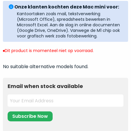
return
”
de
Onze klanten kochten deze Mac mini voor:
als
juiste
Kantoortaken zoals mail, tekstverwerking
“ongebruikt,
MacBook
(Microsoft Office), spreadsheets bewerken in
doos
Microsoft Excel. Aan de slag in online documenten
te
eenmalig
(Google Drive, OneDrive). Vanwege de M1 chip ook
kiezen.
voor grafisch werk zoals fotobewerking.
geopend
”
Zeker
zijn
wanneer
Dit product is momenteel niet op voorraad.
varianten
je
van
eigenlijk
onze
No suitable alternative models found.
niet
“
als
precies
nieuw
”-
weet
Email when stock available
selectie:
waar
volledige
je
nieuwstaat,
moet
scherpe
beginnen.
prijs.
Wat
Zo
heb
bespaar