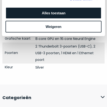
Model
Mac mini
zich
optisch
heeft
Modeljaar
2020
als
bewezen
Alles toestaan
technisch
Processor
M1 met 8‑core CPU
en
niet
Opslag
256GB SSD
waar
van
Weigeren
–
RAM
8GB
nieuw
wij
te
Grafische kaart
8‑core GPU en 16‑core Neural Engine
–
onderscheiden.
2 Thunderbolt 3-poorten (USB-C), 2
er
veel
Poorten
USB-3 poorten, 1 HDMI en 1 Ethernet
Betreft
van
een
poort
hebben
nagenoeg
Kleur
Silver
verkocht.
ongebruikt
apparaat.
Je
kan
Grondig
er
gecontroleerd:
vrijwel
Door
Categorieën
ons
niet
geïnspecteerd
de