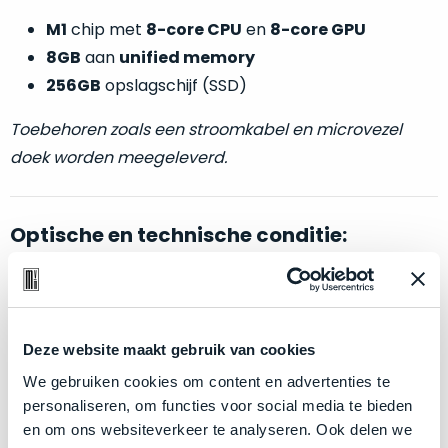
welk
M1
chip met
8-core CPU
en
8-core GPU
gebruiksdoel
een
8GB
aan
unified memory
Mac
256GB
opslagschijf (SSD)
geschikt
is.
Toebehoren zoals een stroomkabel en microvezel
doek worden meegeleverd.
Op
Als
basis
nieuw
van
Optische en technische conditie:
–
echte
klantervaringen
tref
nauwelijks
je
gebruikt,
hier
Als nieuw.
Deze Mac mini wijkt –
letterlijk
– niet af van
maximaal
onze
voordeel.
nieuw. Zowel optisch als technisch niet van nieuw te
labels.
Deze website maakt gebruik van cookies
onderscheiden.
Dit
We gebruiken cookies om content en advertenties te
Onze
product
personaliseren, om functies voor social media te bieden
Klik hier
voor meer informatie over de ster vermelding
favoriet
is
en om ons websiteverkeer te analyseren. Ook delen we
bij producten