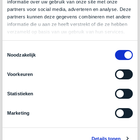
een
informatie over uw gebruik van onze site met onze
‘
customer
partners voor social media, adverteren en analyse. Deze
return’
.
partners kunnen deze gegevens combineren met andere
Zakelijk kopen? BTW is aftrekbaar!
Dit
Kort
informatie die u aan ze heeft verstrekt of die ze hebben
model
uitgepakt
verzameld op basis van uw gebruik van hun services.
De prijs is inclusief 21% BTW.
biedt
en
het
binnen
Toestemmingsselectie
beste
de
Noodzakelijk
‘
all-
retourperiode
round’
teruggestuurd.
pakket
Voorkeuren
Dus
binnen
niks
de
refurbished,
Statistieken
categorie.
niks
Het
vervangen.
is
Simpelweg
Marketing
een
weinig
Product specificaties
Mac
gebruikt.
die
Zowel
Details tonen