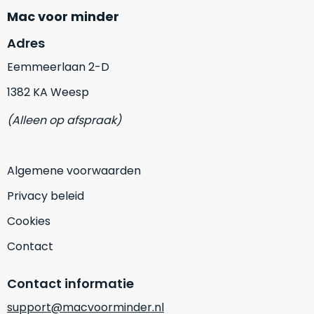
Mac
is
Mac voor minder
voor
de
MacBook
minder.
Adres
Pro
16
Eemmeerlaan 2-D
inch
1382 KA Weesp
van
€1.649,00
.
(Alleen op afspraak)
Perfect
voor
grafisch
Algemene voorwaarden
Als
werk
nieuw
Privacy beleid
zoals
–
foto-
Cookies
Ongebruikt,
én
doos
Contact
videobewerking.
éénmalig
IJzersterke
geopend.
Contact informatie
prestaties
voor
Dit
support@macvoorminder.nl