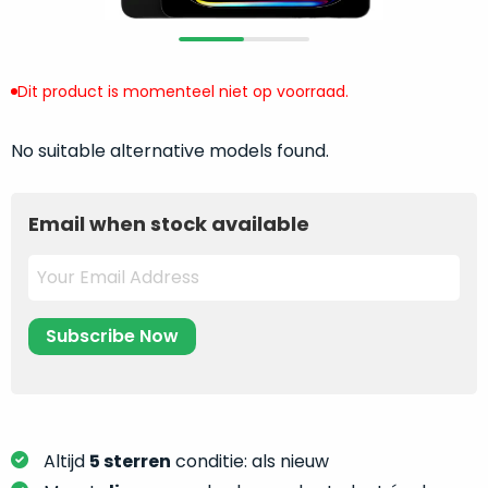
return
”
de
als
juiste
“ongebruikt,
MacBook
doos
Dit product is momenteel niet op voorraad.
te
eenmalig
kiezen.
geopend
”
Zeker
No suitable alternative models found.
zijn
wanneer
varianten
je
van
Email when stock available
eigenlijk
onze
niet
“
als
precies
nieuw
”-
weet
selectie:
waar
volledige
je
nieuwstaat,
moet
scherpe
beginnen.
prijs.
Wat
Zo
Altijd
5 sterren
conditie: als nieuw
heb
bespaar