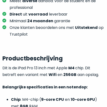
je
Meest
diverse
aanbod: voor de student én de
je
nou
professional
slim,
precies
Direct
uit
voorraad
leverbaar
zonder
nodig?
Minimaal
24 maanden
garantie
concessies
te
Onze klanten beoordelen ons met
Uitstekend
op
We
doen
Trustpilot
hebben
aan
inmiddels
kwaliteit.
zoveel
verschillende
Hier
Productbeschrijving
klanten
lees
voorzien
je
Dit is de iPad Pro 13 inch met Apple
M4
chip. Dit
van
welke
betreft een variant met
Wifi
en
256GB
aan opslag.
een
conditiebeschrijvingen
MacBook
wij
dat
Belangrijke specificaties in een notendop:
bij
we
onze
weten
Chip
: M4-chip (
9-core CPU
en
10-core GPU
)
producten
voor
met
8GB
RAM.
gebruiken.