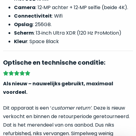
welk
Camera
: 12‑MP achter + 12‑MP selfie (beide 4K).
gebruiksdoel
Connectiviteit
: Wifi
een
Opslag
: 256GB.
Mac
geschikt
Scherm
: 13‑inch Ultra XDR (120 Hz ProMotion)
is.
Kleur
: Space Black
Op
Als
basis
Optische en technische conditie:
nieuw
van
–
echte
klantervaringen
tref
nauwelijks
je
Als nieuw – nauwelijks gebruikt, maximaal
gebruikt,
hier
voordeel.
maximaal
onze
voordeel.
labels.
Dit apparaat is een ‘
customer return’
. Deze is nieuw
Dit
verkocht en binnen de retourperiode geretourneerd.
Onze
product
Dat is het merendeel van ons aanbod. Dus niks
favoriet
is
refurbished, niks vervangen. Simpelweg weinig