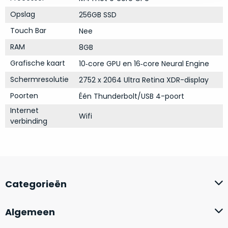
op
mist
Opslag
perfecte
256GB SSD
mee
staat.
Touch Bar
in
Nee
Profiteer
gaan.
RAM
8GB
van
Grafische kaart
een
10‑core GPU en 16‑core Neural Engine
Ze
scherpe
Schermresolutie
zijn
2752 x 2064 Ultra Retina XDR-display
prijs
–
Poorten
Één Thunderbolt/USB 4-poort
voor
in
een
Internet
Wifi
hun
product
verbinding
categorie
dat
–
praktisch
gewoon
nieuw
is.
een
rocksolid
Minimaal
Categorieën
optie
.
24
Een
maanden
Algemeen
garantie
voorbeeld
bij
hiervan