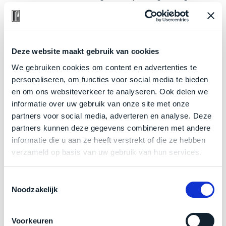
een
gebruikt. Zowel optisch als technisch niet van nieuw te
‘
customer
onderscheiden.
return’
.
Dit
Kort
model
Betreft een
nagenoeg
ongebruikt apparaat.
uitgepakt
Deze website maakt gebruik van cookies
biedt
en
Minimaal 24 maanden garantie bij Mac voor
We gebruiken cookies om content en advertenties te
het
binnen
minder.
personaliseren, om functies voor social media te bieden
beste
de
Grondig gecontroleerd: Door ons geïnspecteerd
en om ons websiteverkeer te analyseren. Ook delen we
‘
all-
retourperiode
informatie over uw gebruik van onze site met onze
op perfecte staat.
round’
teruggestuurd.
partners voor social media, adverteren en analyse. Deze
pakket
De batterij is altijd in nieuwstaat: technisch 100%
Dus
partners kunnen deze gegevens combineren met andere
binnen
gezond, met een zeer laag aantal laadcycli.
niks
informatie die u aan ze heeft verstrekt of die ze hebben
de
refurbished,
verzameld op basis van uw gebruik van hun services.
categorie.
Klik hier
voor meer informatie over de ster vermelding
niks
Het
bij producten
vervangen.
is
Toestemmingsselectie
Simpelweg
Noodzakelijk
een
weinig
Mac
gebruikt.
Zakelijk kopen? BTW is aftrekbaar!
die
Zowel
Voorkeuren