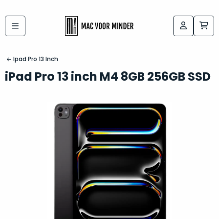
Bij
Labels:
macvoorminder.nl
kies
koop
Ipad Pro 13 Inch
de
je
iPad Pro 13 inch M4 8GB 256GB SSD
altijd
Mac
in
die
5-
bij
sterren
“
als
jou
nieuw
”
past
conditie
–
Het
gegarandeerd.
kan
Zowel
lastig
de
zijn
“
customer
om