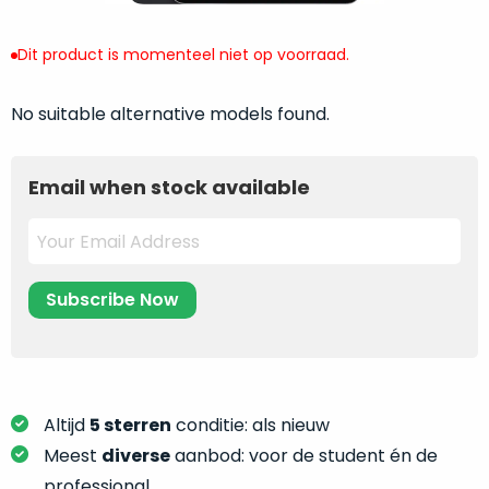
return
”
de
als
juiste
Dit product is momenteel niet op voorraad.
“ongebruikt,
MacBook
doos
te
eenmalig
No suitable alternative models found.
kiezen.
geopend
”
Zeker
zijn
wanneer
Email when stock available
varianten
je
van
eigenlijk
onze
niet
“
als
precies
nieuw
”-
weet
selectie:
waar
volledige
je
nieuwstaat,
moet
scherpe
beginnen.
Altijd
5 sterren
conditie: als nieuw
prijs.
Wat
Zo
Meest
diverse
aanbod: voor de student én de
heb
bespaar
professional