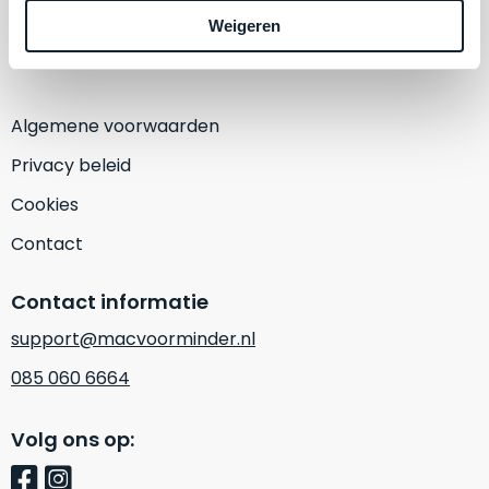
1382 KA Weesp
een
Weigeren
‘
customer
(Alleen op afspraak)
return’
.
Dit
Kort
model
uitgepakt
Algemene voorwaarden
biedt
en
het
binnen
Privacy beleid
beste
de
Cookies
‘
all-
retourperiode
round’
teruggestuurd.
Contact
pakket
Dus
binnen
niks
Contact informatie
de
refurbished,
categorie.
support@macvoorminder.nl
niks
Het
vervangen.
085 060 6664
is
Simpelweg
een
weinig
Volg ons op:
Mac
gebruikt.
die
Zowel