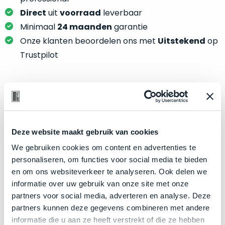
je
je
nou
Direct
uit
voorraad
leverbaar
slim,
precies
Minimaal
24 maanden
garantie
zonder
nodig?
Onze klanten beoordelen ons met
Uitstekend
op
concessies
Trustpilot
te
We
doen
hebben
aan
inmiddels
kwaliteit.
zoveel
Product specificaties
verschillende
Hier
klanten
Model
iPad Pro 11"
lees
Deze website maakt gebruik van cookies
voorzien
je
Modeljaar
2021
van
We gebruiken cookies om content en advertenties te
welke
een
Kleur
Space Gray
personaliseren, om functies voor social media te bieden
conditiebeschrijvingen
MacBook
en om ons websiteverkeer te analyseren. Ook delen we
Processor
M1 met 8‑core CPU
wij
dat
informatie over uw gebruik van onze site met onze
bij
Opslag
2TB SSD
we
partners voor social media, adverteren en analyse. Deze
onze
weten
RAM
16GB
partners kunnen deze gegevens combineren met andere
producten
voor
informatie die u aan ze heeft verstrekt of die ze hebben
Grafische kaart
8‑core GPU en 16‑core Neural Engine
gebruiken.