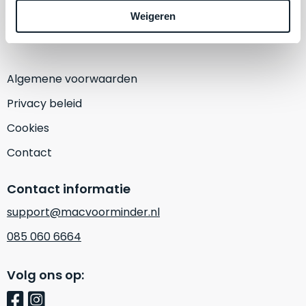
1382 KA Weesp
een
Weigeren
‘
customer
(Alleen op afspraak)
return’
.
Dit
Kort
model
uitgepakt
Algemene voorwaarden
biedt
en
het
binnen
Privacy beleid
beste
de
Cookies
‘
all-
retourperiode
round’
teruggestuurd.
Contact
pakket
Dus
binnen
niks
Contact informatie
de
refurbished,
categorie.
support@macvoorminder.nl
niks
Het
vervangen.
085 060 6664
is
Simpelweg
een
weinig
Volg ons op:
Mac
gebruikt.
die
Zowel