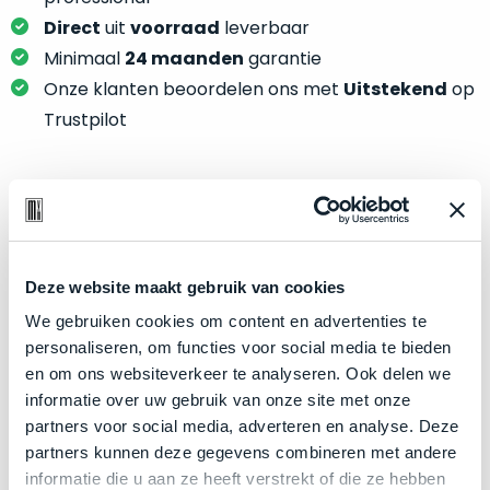
je
je
nou
Direct
uit
voorraad
leverbaar
slim,
precies
Minimaal
24 maanden
garantie
zonder
nodig?
Onze klanten beoordelen ons met
Uitstekend
op
concessies
Trustpilot
te
We
doen
hebben
aan
inmiddels
kwaliteit.
zoveel
Product specificaties
verschillende
Hier
klanten
Model
iPad Pro 11"
lees
Deze website maakt gebruik van cookies
voorzien
je
Modeljaar
2021
van
We gebruiken cookies om content en advertenties te
welke
een
Kleur
Silver
personaliseren, om functies voor social media te bieden
conditiebeschrijvingen
MacBook
en om ons websiteverkeer te analyseren. Ook delen we
Processor
M1 met 8‑core CPU
wij
dat
informatie over uw gebruik van onze site met onze
bij
Opslag
1TB SSD
we
partners voor social media, adverteren en analyse. Deze
onze
weten
RAM
16GB
partners kunnen deze gegevens combineren met andere
producten
voor
informatie die u aan ze heeft verstrekt of die ze hebben
Grafische kaart
8‑core GPU en 16‑core Neural Engine
gebruiken.