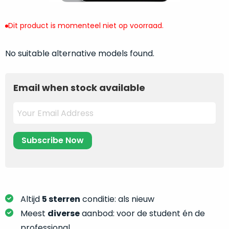
return
”
de
als
juiste
Dit product is momenteel niet op voorraad.
“ongebruikt,
MacBook
doos
te
eenmalig
No suitable alternative models found.
kiezen.
geopend
”
Zeker
zijn
wanneer
Email when stock available
varianten
je
van
eigenlijk
onze
niet
“
als
precies
nieuw
”-
weet
selectie:
waar
volledige
je
nieuwstaat,
moet
scherpe
beginnen.
Altijd
5 sterren
conditie: als nieuw
prijs.
Wat
Zo
Meest
diverse
aanbod: voor de student én de
heb
bespaar
professional