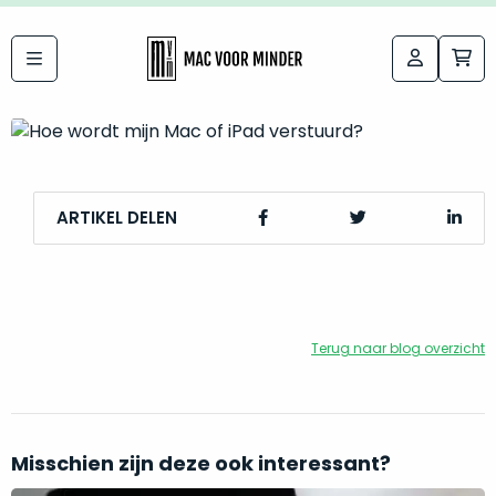
Hoe wordt mijn Mac of iPad
verstuurd?
Bij
Labels:
macvoorminder.nl
kies
koop
de
je
altijd
Mac
in
ARTIKEL DELEN
die
5-
bij
sterren
“
als
jou
nieuw
”
past
conditie
Terug naar blog overzicht
–
Het
gegarandeerd.
kan
Zowel
lastig
de
Misschien zijn deze ook interessant?
zijn
“
customer
om