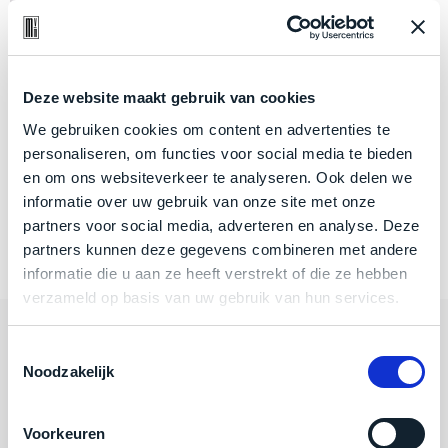
je
Wat
je
nou
is
slim,
precies
iPadOS?
zonder
nodig?
concessies
Deze website maakt gebruik van cookies
te
We
We gebruiken cookies om content en advertenties te
doen
hebben
personaliseren, om functies voor social media te bieden
aan
inmiddels
6 augustus 2025
en om ons websiteverkeer te analyseren. Ook delen we
kwaliteit.
zoveel
Wat is iPadOS?
informatie over uw gebruik van onze site met onze
verschillende
partners voor social media, adverteren en analyse. Deze
Hier
klanten
partners kunnen deze gegevens combineren met andere
Dit artikel lezen
lees
voorzien
informatie die u aan ze heeft verstrekt of die ze hebben
je
van
verzameld op basis van uw gebruik van hun services.
welke
een
conditiebeschrijvingen
MacBook
wij
Categorieën
Toestemmingsselectie
dat
Noodzakelijk
bij
we
onze
Algemeen
weten
producten
voor
Voorkeuren
gebruiken.