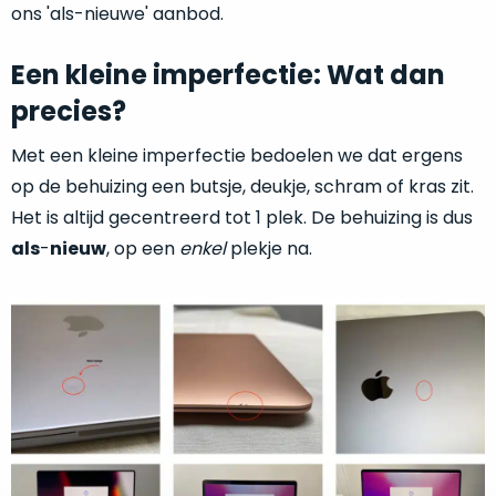
je
ons 'als-nieuwe' aanbod.
je
nou
slim,
precies
Een kleine imperfectie: Wat dan
zonder
nodig?
concessies
precies?
te
We
doen
Met een kleine imperfectie bedoelen we dat ergens
hebben
aan
op de behuizing een butsje, deukje, schram of kras zit.
inmiddels
kwaliteit.
zoveel
Het is altijd gecentreerd tot 1 plek. De behuizing is dus
verschillende
als
-
nieuw
, op een
enkel
plekje na.
Hier
klanten
lees
voorzien
je
van
welke
een
conditiebeschrijvingen
MacBook
wij
dat
bij
we
onze
weten
producten
voor
gebruiken.