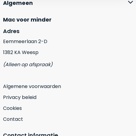
zich
Algemeen
optisch
heeft
als
bewezen
technisch
Mac voor minder
en
niet
Adres
waar
van
–
nieuw
Eemmeerlaan 2-D
wij
te
1382 KA Weesp
–
onderscheiden.
er
(Alleen op afspraak)
veel
Betreft
van
een
hebben
nagenoeg
Algemene voorwaarden
verkocht.
ongebruikt
apparaat.
Je
Privacy beleid
kan
Grondig
Cookies
er
gecontroleerd:
vrijwel
Door
Contact
ons
niet
geïnspecteerd
de
Contact informatie