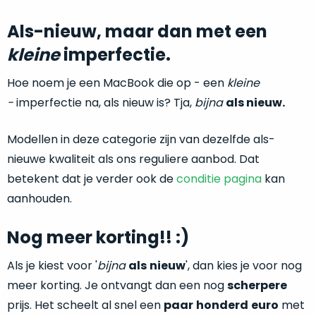
return
”
de
als
Als-nieuw, maar dan met een
juiste
“ongebruikt,
MacBook
kleine
imperfectie.
doos
te
eenmalig
kiezen.
Hoe noem je een MacBook die op - een
kleine
geopend
”
Zeker
-
imperfectie na, als nieuw is? Tja,
bijna
als nieuw.
zijn
wanneer
varianten
je
Modellen in deze categorie zijn van dezelfde als-
van
eigenlijk
onze
nieuwe kwaliteit als ons reguliere aanbod. Dat
niet
“
als
betekent dat je verder ook de
conditie pagina
kan
precies
nieuw
”-
aanhouden.
weet
selectie:
waar
volledige
je
Nog meer korting!! :)
nieuwstaat,
moet
scherpe
Als je kiest voor '
bijna
als
nieuw
', dan kies je voor nog
beginnen.
prijs.
Wat
meer korting. Je ontvangt dan een nog
scherpere
Zo
heb
prijs. Het scheelt al snel een
paar
honderd
euro
met
bespaar