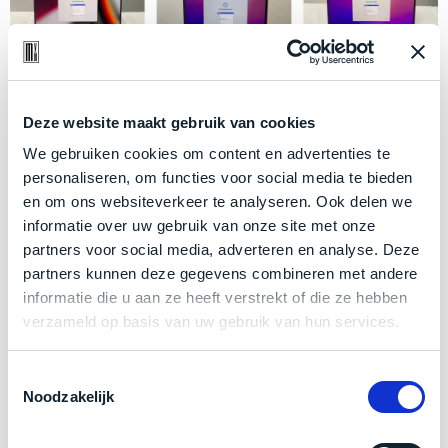
welk
gebruiksdoel
een
Mac
geschikt
Deze website maakt gebruik van cookies
is.
Technische conditie: als nieuw!
We gebruiken cookies om content en advertenties te
Op
personaliseren, om functies voor social media te bieden
Als
Een 'bijna als nieuwe' MacBook is technisch in dezelfde
basis
en om ons websiteverkeer te analyseren. Ook delen we
nieuw
van
als-nieuwe conditie. Dat betekent dus altijd een
informatie over uw gebruik van onze site met onze
–
echte
klantervaringen
tref
partners voor social media, adverteren en analyse. Deze
perfect toetsenbord (niet eens vette vingers
nauwelijks
je
partners kunnen deze gegevens combineren met andere
zichtbaar!), krasvrij beeldscherm en natuurlijk perfect
gebruikt,
hier
informatie die u aan ze heeft verstrekt of die ze hebben
maximaal
gezonde accu.
onze
verzameld op basis van uw gebruik van hun services.
voordeel.
labels.
Eigenlijk zijn deze modellen voor veel mensen als-
Toestemmingsselectie
Dit
nieuw, maar noemen wij het '
bijna
als nieuw' :)
Onze
Noodzakelijk
product
favoriet
is
Dezelfde 24 maanden garantie ❤️