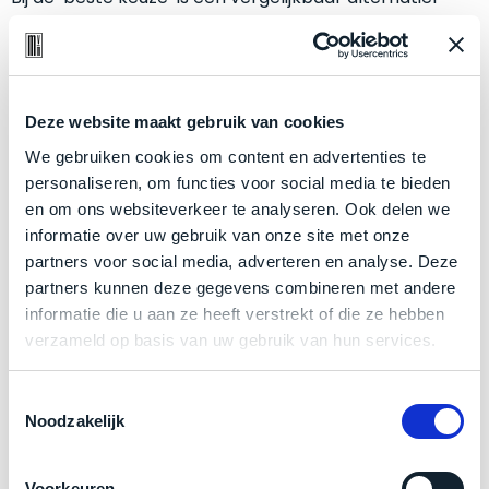
welk
vaak een
stuk
duurder.
gebruiksdoel
een
Onze favoriet
Mac
geschikt
Deze website maakt gebruik van cookies
is.
We gebruiken cookies om content en advertenties te
personaliseren, om functies voor social media te bieden
Dit model biedt het beste ‘
all-round’
pakket binnen
Op
Als
en om ons websiteverkeer te analyseren. Ook delen we
basis
de categorie. Het is een Mac die zich
heeft
bewezen
nieuw
informatie over uw gebruik van onze site met onze
van
en waar –
wij
– er veel van hebben verkocht. Je kan
–
partners voor social media, adverteren en analyse. Deze
echte
klantervaringen
tref
er vrijwel niet de mist mee in gaan.
nauwelijks
partners kunnen deze gegevens combineren met andere
je
gebruikt,
informatie die u aan ze heeft verstrekt of die ze hebben
hier
maximaal
Ze zijn –
in hun categorie
– gewoon een
rocksolid
verzameld op basis van uw gebruik van hun services.
onze
voordeel.
optie
. Een voorbeeld hiervan is de
MacBook Pro 16
labels.
inch van €2395,00
. Perfect voor grafisch werk zoals
Toestemmingsselectie
Dit
Noodzakelijk
Onze
foto- én videobewerking.
IJzersterke
prestaties
product
voor
vrijwel
iedereen
. Daarom is dit ‘onze favoriet’.
favoriet
is
Voorkeuren