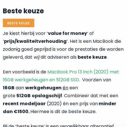
je
je
nou
Beste keuze
slim,
precies
zonder
nodig?
concessies
te
Je kiest hierbij voor ‘
value for money
‘ of
We
doen
hebben
‘
prijs/kwaliteitverhouding
‘. Het is een MacBook die
aan
inmiddels
zodanig goed geprijsd is voor de prestaties die worden
kwaliteit.
zoveel
geleverd, dat
wij
dit adviseren als
beste
keuze
.
verschillende
Hier
klanten
Een voorbeeld is de
MacBook Pro 13 inch (2020) met
lees
voorzien
je
16GB werkgeheugen en 512GB SSD.
Voorzien van
van
welke
16GB
aan
werkgeheugen
én
een
een
conditiebeschrijvingen
MacBook
grote
512GB
opslagschijf
. Combineer dat met een
wij
dat
recent
modeljaar
(2020) én een prijs van
minder
bij
we
dan €1500.
Hiermee is dit de beste keuze.
onze
weten
producten
voor
Bij de ‘beste keuze’ is een vergelijkbaar alternatief
gebruiken.