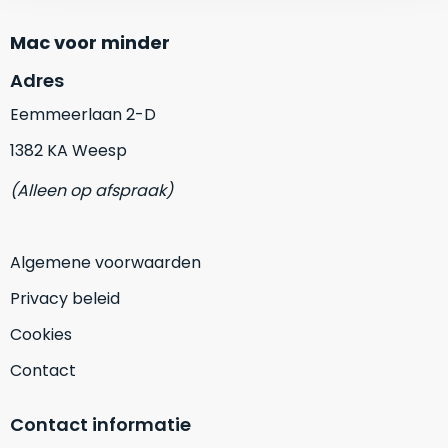
zich
optisch
heeft
als
Mac voor minder
bewezen
technisch
en
Adres
niet
waar
van
Eemmeerlaan 2-D
–
nieuw
wij
1382 KA Weesp
te
–
onderscheiden.
(Alleen op afspraak)
er
veel
Betreft
van
een
Algemene voorwaarden
hebben
nagenoeg
verkocht.
ongebruikt
Privacy beleid
apparaat.
Je
Cookies
kan
Grondig
er
gecontroleerd:
Contact
vrijwel
Door
ons
niet
Contact informatie
geïnspecteerd
de