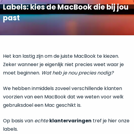
return
”
de
Labels: kies de MacBook die bij jou
als
juiste
past
“ongebruikt,
MacBook
doos
te
eenmalig
kiezen.
geopend
”
Zeker
zijn
wanneer
varianten
je
Het kan lastig zijn om de juiste MacBook te kiezen.
van
eigenlijk
Zeker wanneer je eigenlijk niet precies weet waar je
onze
niet
moet beginnen.
Wat heb je nou precies nodig?
“
als
precies
nieuw
”-
weet
We hebben inmiddels zoveel verschillende klanten
selectie:
waar
volledige
voorzien van een MacBook dat we weten voor welk
je
nieuwstaat,
gebruiksdoel een Mac geschikt is.
moet
scherpe
beginnen.
prijs.
Wat
Op basis van
echte
klantervaringen
tref je hier onze
Zo
heb
labels.
bespaar