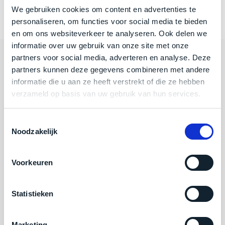
je
Conclusie:
Wat betreft bestellingen en zendingen is
je
We gebruiken cookies om content en advertenties te
nou
er vooralsnog
slim,
niets veranderd!
personaliseren, om functies voor social media te bieden
precies
zonder
en om ons websiteverkeer te analyseren. Ook delen we
nodig?
concessies
informatie over uw gebruik van onze site met onze
te
partners voor social media, adverteren en analyse. Deze
We
Categorieën
doen
partners kunnen deze gegevens combineren met andere
hebben
aan
informatie die u aan ze heeft verstrekt of die ze hebben
inmiddels
kwaliteit.
Algemeen
verzameld op basis van uw gebruik van hun services.
zoveel
verschillende
Hier
Mac voor minder
klanten
Toestemmingsselectie
lees
Noodzakelijk
voorzien
Adres
je
van
welke
een
Eemmeerlaan 2-D
Voorkeuren
conditiebeschrijvingen
MacBook
1382 KA Weesp
wij
dat
bij
we
Statistieken
(Alleen op afspraak)
onze
weten
producten
voor
gebruiken.
Marketing