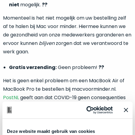
return
”
niet
mogelijk.
??
de
als
juiste
“ongebruikt,
Momenteel is het niet mogelijk om uw bestelling zelf
MacBook
doos
af te halen bij Mac voor minder. Hiermee kunnen we
te
eenmalig
kiezen.
de gezondheid van onze medewerkers garanderen en
geopend
”
Zeker
ervoor kunnen
blijven
zorgen dat we verantwoord te
zijn
wanneer
werk gaan.
varianten
je
van
eigenlijk
onze
Gratis verzending:
Geen probleem!
??
niet
“
als
precies
Het is geen enkel probleem om een MacBook Air of
nieuw
”-
weet
MacBook Pro te bestellen bij macvoorminder.nl.
selectie:
waar
volledige
PostNL
geeft aan dat COVID-19 geen consequenties
je
nieuwstaat,
heeft voor de verzending van pakketpost. Hierdoor
moet
scherpe
beginnen.
kunnen we –
blijven
– garanderen dat jouw bestelling
prijs.
Wat
gewoon wordt afgeleverd.
Zo
heb
Deze website maakt gebruik van cookies
bespaar