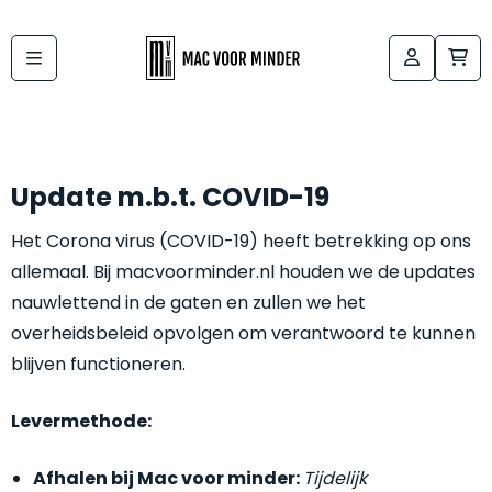
Bij
Labels:
macvoorminder.nl
kies
koop
de
je
altijd
Mac
Update m.b.t. COVID-19
in
die
5-
Het Corona virus (COVID-19) heeft betrekking op ons
bij
sterren
allemaal. Bij macvoorminder.nl houden we de updates
“
als
jou
nauwlettend in de gaten en zullen we het
nieuw
”
past
overheidsbeleid opvolgen om verantwoord te kunnen
conditie
blijven functioneren.
–
Het
gegarandeerd.
kan
Levermethode:
Zowel
lastig
de
zijn
“
customer
Afhalen bij Mac voor minder:
Tijdelijk
om