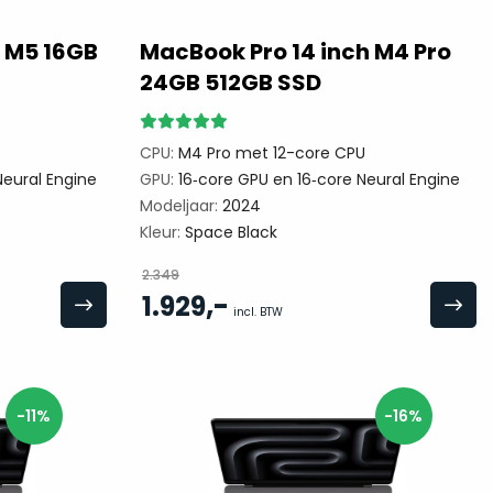
h M5 16GB
MacBook Pro 14 inch M4 Pro
24GB 512GB SSD
CPU:
M4 Pro met 12-core CPU
eural Engine
GPU:
16‑core GPU en 16‑core Neural Engine
Modeljaar:
2024
Kleur:
Space Black
2.349
,-
1.929
incl. BTW
-11%
-16%