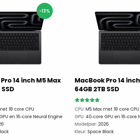
-13%
Pro 14 inch M5 Max
MacBook Pro 14 inc
 SSD
64GB 2TB SSD
et 18 core CPU
CPU:
M5 Max met 18 core CPU
GPU en 16‑core Neural Engine
GPU:
40‑core GPU en 16‑core N
26
Modeljaar:
2026
lack
Kleur:
Space Black