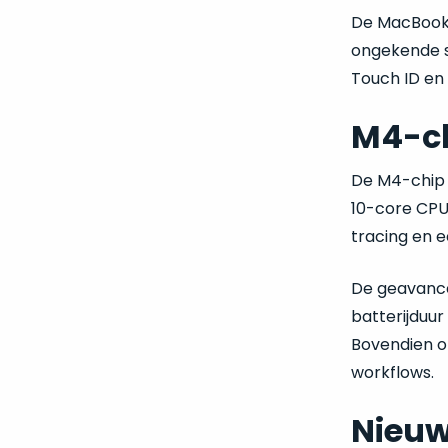
De MacBook P
ongekende s
Touch ID en
M4-ch
De M4-chip i
10-core CPU
tracing en 
De geavance
batterijduur
Bovendien o
workflows.
Nieuw