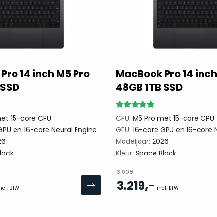
Pro 14 inch M5 Pro
MacBook Pro 14 inch
 SSD
48GB 1TB SSD
et 15-core CPU
CPU:
M5 Pro met 15-core CPU
GPU en 16-core Neural Engine
GPU:
16-core GPU en 16-core N
26
Modeljaar:
2026
lack
Kleur:
Space Black
3.609
,-
3.219
ncl. BTW
incl. BTW