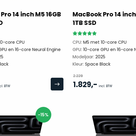
Pro 14 inch M5 16GB
MacBook Pro 14 inc
D
1TB SSD
0-core CPU
CPU:
M5 met 10-core CPU
GPU en 16-core Neural Engine
GPU:
10-core GPU en 16-core N
25
Modeljaar:
2025
lack
Kleur:
Space Black
2.229
,-
1.829
cl. BTW
incl. BTW
-15%