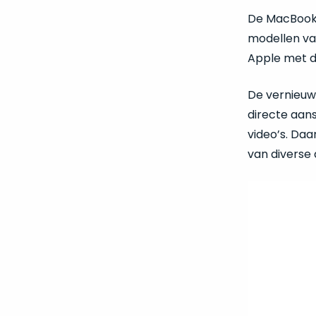
De MacBook P
modellen va
Apple met d
De vernieuw
directe aans
video’s. Daa
van diverse