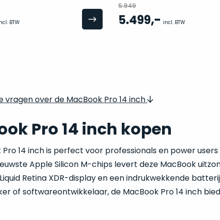
5.949
,-
5.499
ncl. BTW
incl. BTW
Veelgestelde vragen over de MacBook Pro 14 inch
ok Pro 14 inch kopen
ro 14 inch is perfect voor professionals en power users 
nieuwste Apple Silicon M-chips levert deze MacBook uitzo
Liquid Retina XDR-display en een indrukwekkende batterijd
r of softwareontwikkelaar, de MacBook Pro 14 inch biedt 