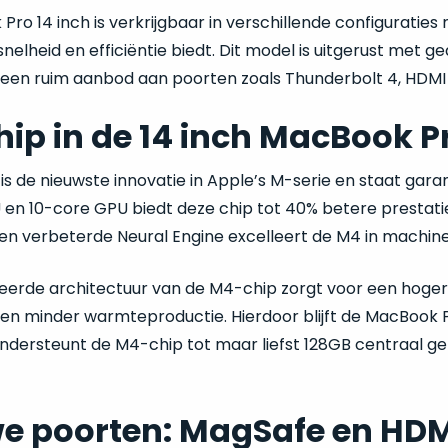
ro 14 inch is verkrijgbaar in verschillende configuraties
nelheid en efficiëntie biedt. Dit model is uitgerust met
 een ruim aanbod aan poorten zoals Thunderbolt 4, HDMI
ip in de 14 inch MacBook P
s de nieuwste innovatie in Apple’s M-serie en staat gara
 en 10-core GPU biedt deze chip tot 40% betere prestati
een verbeterde Neural Engine excelleert de M4 in machine
erde architectuur van de M4-chip zorgt voor een hogere e
 en minder warmteproductie. Hierdoor blijft de MacBook Pro
ndersteunt de M4-chip tot maar liefst 128GB centraal geh
e poorten: MagSafe en HDM