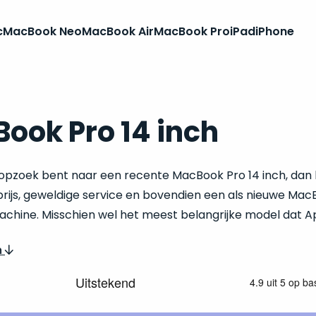
c
MacBook Neo
MacBook Air
MacBook Pro
iPad
iPhone
ook Pro 14 inch
opzoek bent naar een recente MacBook Pro 14 inch, dan k
prijs, geweldige service en bovendien een als nieuwe Mac
achine. Misschien wel het meest belangrijke model dat Ap
n