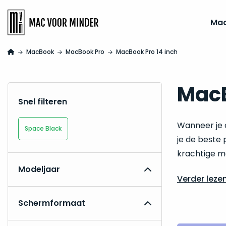
Ma
MacBook
MacBook Pro
MacBook Pro 14 inch
MacB
Snel filteren
Wanneer je 
Space Black
je de beste 
krachtige m
Modeljaar
Verder leze
Schermformaat