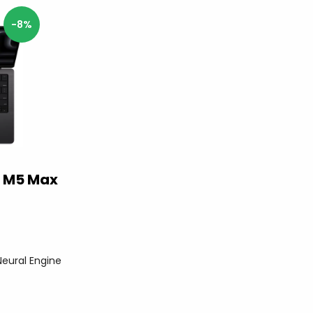
-8%
h M5 Max
eural Engine