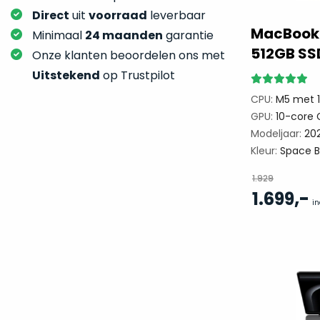
Direct
uit
voorraad
leverbaar
MacBook 
Minimaal
24 maanden
garantie
512GB SS
Onze klanten beoordelen ons met
Uitstekend
op Trustpilot
CPU:
M5 met 1
GPU:
10-core 
Modeljaar:
20
Kleur:
Space B
1.929
,-
1.699
in