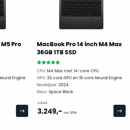
 M5 Pro
MacBook Pro 14 inch M4 Max
36GB 1TB SSD
CPU:
M4 Max met 14-core CPU
eural Engine
GPU:
32‑core GPU en 16‑core Neural Engine
Modeljaar:
2024
Kleur:
Space Black
3.849
,-
3.249
incl. BTW