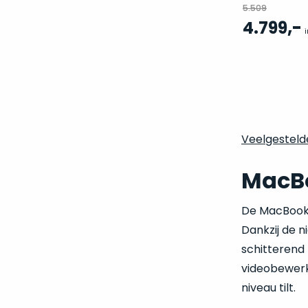
5.509
,-
4.799
i
MacBo
De MacBook P
Dankzij de 
schitterend 
videobewerke
niveau tilt.