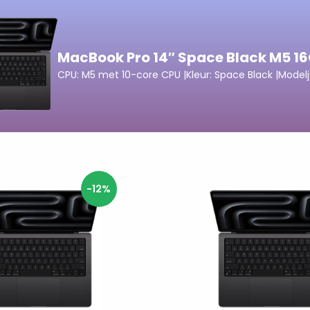
MacBook Pro 14″ Space Black M5 16
CPU: M5 met 10-core CPU |
Kleur: Space Black |
Modelj
-12%