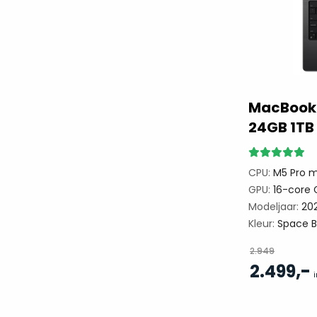
MacBook 
24GB 1TB
CPU:
M5 Pro m
GPU:
16-core 
Modeljaar:
20
Kleur:
Space B
2.949
,-
2.499
i